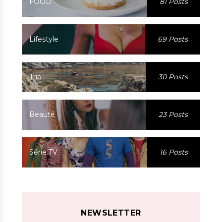
FOOD
81 Posts
Lifestyle
69 Posts
Trip
30 Posts
Beauté
23 Posts
Série TV
16 Posts
NEWSLETTER