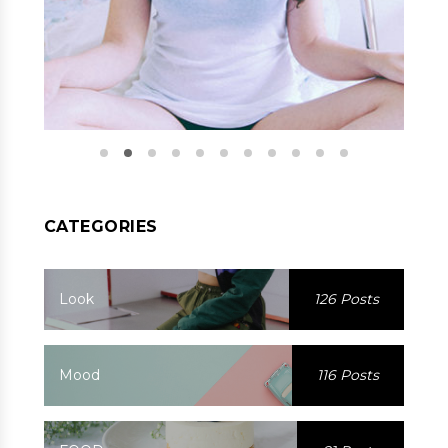
CATEGORIES
Look
126 Posts
Mood
116 Posts