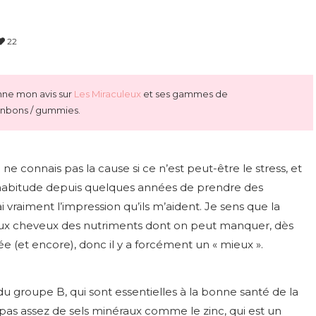
22
onne mon avis sur
Les Miraculeux
et ses gammes de
onbons / gummies.
e connais pas la cause si ce n’est peut-être le stress, et
s l’habitude depuis quelques années de prendre des
i vraiment l’impression qu’ils m’aident. Je sens que la
 aux cheveux des nutriments dont on peut manquer, dès
ée (et encore), donc il y a forcément un « mieux ».
groupe B, qui sont essentielles à la bonne santé de la
s assez de sels minéraux comme le zinc, qui est un