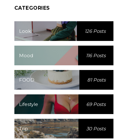
CATEGORIES
Look
126 Posts
Mood
116 Posts
FOOD
81 Posts
Lifestyle
69 Posts
Trip
30 Posts