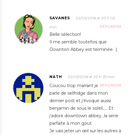
SAVANES
02/03/2016 at 20 h 02
RÉPONDRE
min
Belle sélection!
Il me semble toutefois que
Downton Abbey est terminée. :(
NATH
02/03/2016 at 20 h 25 min
Coucou trop marrant je
RÉPONDRE
parle de selfridge dans mon
dernier post et j’évoque aussi
benjamin de sous le soleil….. Et
j’adore downtown abbey…la série
parfaite à mon gout
Je vais jeter un œil sur les autres à