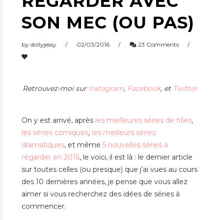
REGARDER AVEC
SON MEC (OU PAS)
by
dollyjessy
02/03/2016
23 Comments
Retrouvez-moi sur
Instagram
,
Facebook
, et
Twitter
On y est arrivé, après
les meilleures séries de filles
,
les séries comiques
,
les meilleurs séries
dramatiques
, et même
5 nouvelles séries à
regarder en 2016
, le voici, il est là : le dernier article
sur toutes celles (ou presque) que j’ai vues au cours
des 10 dernières années, je pense que vous allez
aimer si vous recherchez des idées de séries à
commencer.