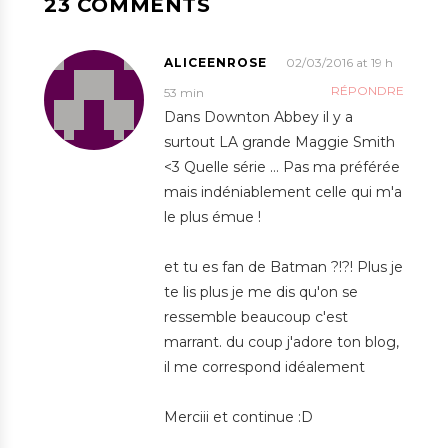
23 COMMENTS
ALICEENROSE
02/03/2016 at 19 h
RÉPONDRE
53 min
Dans Downton Abbey il y a
surtout LA grande Maggie Smith
<3 Quelle série … Pas ma préférée
mais indéniablement celle qui m'a
le plus émue !
et tu es fan de Batman ?!?! Plus je
te lis plus je me dis qu'on se
ressemble beaucoup c'est
marrant. du coup j'adore ton blog,
il me correspond idéalement
Merciii et continue :D