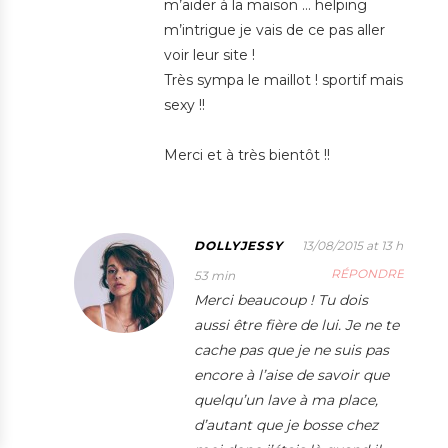
m’aider à la maison … helping
m’intrigue je vais de ce pas aller
voir leur site !
Très sympa le maillot ! sportif mais
sexy !!
Merci et à très bientôt !!
DOLLYJESSY
13/08/2015 at 13 h
RÉPONDRE
53 min
Merci beaucoup ! Tu dois
aussi être fière de lui. Je ne te
cache pas que je ne suis pas
encore à l’aise de savoir que
quelqu’un lave à ma place,
d’autant que je bosse chez