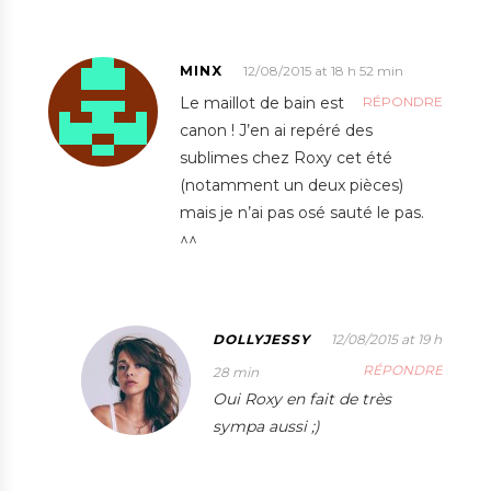
MINX
12/08/2015 at 18 h 52 min
Le maillot de bain est
RÉPONDRE
canon ! J’en ai repéré des
sublimes chez Roxy cet été
(notamment un deux pièces)
mais je n’ai pas osé sauté le pas.
^^
DOLLYJESSY
12/08/2015 at 19 h
RÉPONDRE
28 min
Oui Roxy en fait de très
sympa aussi ;)