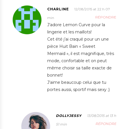
CHARLINE
12/08/2015 at 22 h 07
RÉPONDRE
min
J’adore Lemon Curve pour la
lingerie et les maillots!
Cet été j’ai craqué pour un une
pièce Huit Bain « Sweet
Mermaid », il est magnifique, très
mode, confortable et on peut
même choisir sa taille exacte de
bonnet!
J’aime beaucoup celui que tu
portes aussi, sportif mais sexy ;)
DOLLYJESSY
13/08/2015 at 13 h
RÉPONDRE
51 min