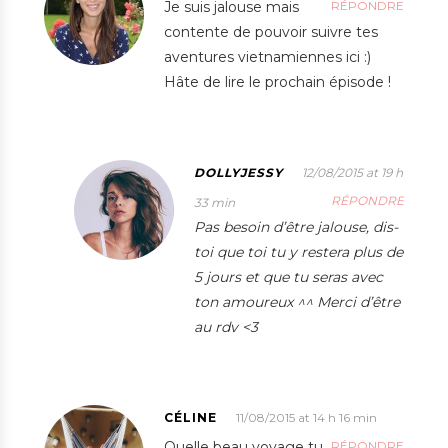
Je suis jalouse mais
RÉPONDRE
contente de pouvoir suivre tes
aventures vietnamiennes ici :)
Hâte de lire le prochain épisode !
DOLLYJESSY
12/08/2015 at 19 h
RÉPONDRE
33 min
Pas besoin d’être jalouse, dis-
toi que toi tu y restera plus de
5 jours et que tu seras avec
ton amoureux ^^ Merci d’être
au rdv <3
CÉLINE
11/08/2015 at 14 h 16 min
Quelle beau voyage tu
RÉPONDRE