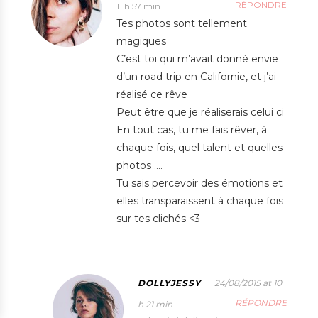
RÉPONDRE
11 h 57 min
Tes photos sont tellement
magiques
C’est toi qui m’avait donné envie
d’un road trip en Californie, et j’ai
réalisé ce rêve
Peut être que je réaliserais celui ci
En tout cas, tu me fais rêver, à
chaque fois, quel talent et quelles
photos ….
Tu sais percevoir des émotions et
elles transparaissent à chaque fois
sur tes clichés <3
DOLLYJESSY
24/08/2015 at 10
RÉPONDRE
h 21 min