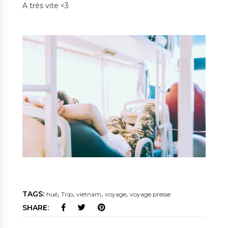
A très vite <3
TAGS:
,
,
,
,
hué
Trip
vietnam
voyage
voyage presse
SHARE: