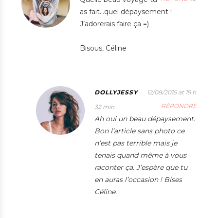
as fait…quel dépaysement !
J’adorerais faire ça =)
Bisous, Céline
DOLLYJESSY
12/08/2015 at 19 h
RÉPONDRE
32 min
Ah oui un beau dépaysement.
Bon l’article sans photo ce
n’est pas terrible mais je
tenais quand même à vous
raconter ça. J’espère que tu
en auras l’occasion ! Bises
Céline.