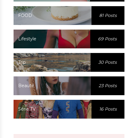
FOOD
81 Posts
Lifestyle
69 Posts
Trip
30 Posts
Beauté
23 Posts
Série TV
16 Posts