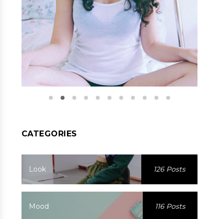
CATEGORIES
Look
126 Posts
Mood
116 Posts