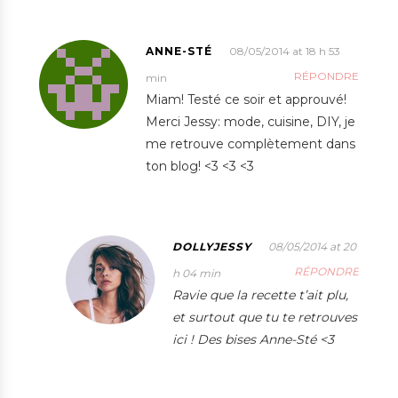
ANNE-STÉ
08/05/2014 at 18 h 53
RÉPONDRE
min
Miam! Testé ce soir et approuvé!
Merci Jessy: mode, cuisine, DIY, je
me retrouve complètement dans
ton blog! <3 <3 <3
DOLLYJESSY
08/05/2014 at 20
RÉPONDRE
h 04 min
Ravie que la recette t’ait plu,
et surtout que tu te retrouves
ici ! Des bises Anne-Sté <3