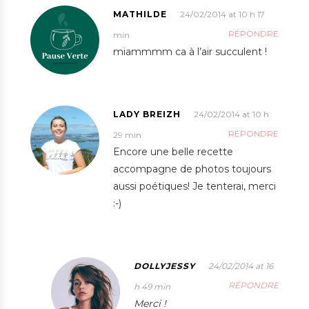
MATHILDE
24/02/2014 at 10 h 17
RÉPONDRE
min
miammmm ca à l’air succulent !
LADY BREIZH
24/02/2014 at 10 h
RÉPONDRE
29 min
Encore une belle recette
accompagne de photos toujours
aussi poétiques! Je tenterai, merci
:-)
DOLLYJESSY
24/02/2014 at 16
RÉPONDRE
h 49 min
Merci !