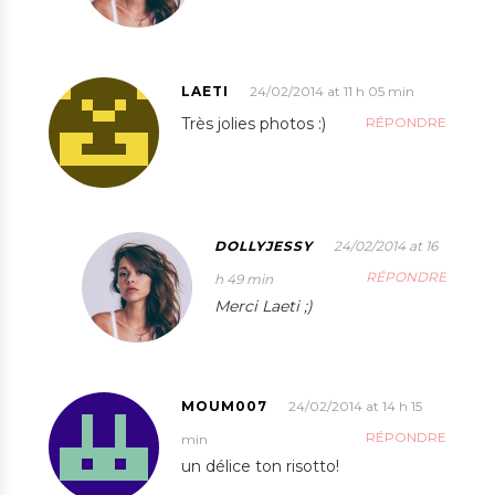
LAETI
24/02/2014 at 11 h 05 min
Très jolies photos :)
RÉPONDRE
DOLLYJESSY
24/02/2014 at 16
RÉPONDRE
h 49 min
Merci Laeti ;)
MOUM007
24/02/2014 at 14 h 15
RÉPONDRE
min
un délice ton risotto!