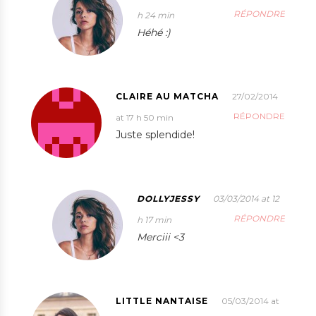
RÉPONDRE
h 24 min
Héhé :)
CLAIRE AU MATCHA
27/02/2014
RÉPONDRE
at 17 h 50 min
Juste splendide!
DOLLYJESSY
03/03/2014 at 12
RÉPONDRE
h 17 min
Merciii <3
LITTLE NANTAISE
05/03/2014 at