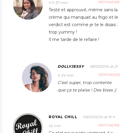
RÉPONDRE
0 h 37 min
Testé et approuvé, même sans la
crème qui manquait au frigo et le
verdict est comme je te le disais :
trop yummy !
Il me tarde de le refaire !
DOLLYJESSY
06/03/2014 at 21
RÉPONDRE
h 34 min
C’est super, trop contente
que ça te plaise ! Des bises ;)
ROYAL CHILL
06/03/2014 at 19 h
RÉPONDRE
42 min