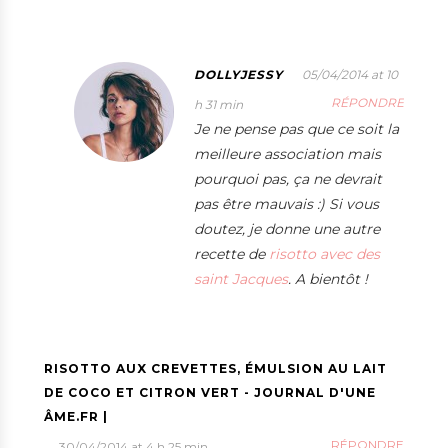
DOLLYJESSY
05/04/2014 at 10
RÉPONDRE
h 31 min
Je ne pense pas que ce soit la
meilleure association mais
pourquoi pas, ça ne devrait
pas être mauvais :) Si vous
doutez, je donne une autre
recette de
risotto avec des
saint Jacques
. A bientôt !
RISOTTO AUX CREVETTES, ÉMULSION AU LAIT
DE COCO ET CITRON VERT - JOURNAL D'UNE
ÂME.FR |
RÉPONDRE
30/04/2014 at 4 h 25 min