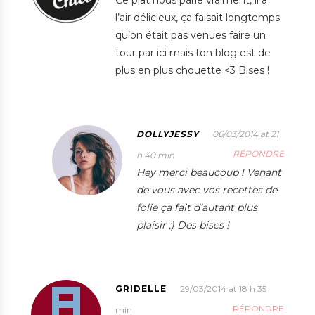
Ce plat nous parle vraiment, il a
l’air délicieux, ça faisait longtemps
qu’on était pas venues faire un
tour par ici mais ton blog est de
plus en plus chouette <3 Bises !
DOLLYJESSY
06/03/2014 at 21
RÉPONDRE
h 40 min
Hey merci beaucoup ! Venant
de vous avec vos recettes de
folie ça fait d’autant plus
plaisir ;) Des bises !
GRIDELLE
29/03/2014 at 18 h 35
RÉPONDRE
min