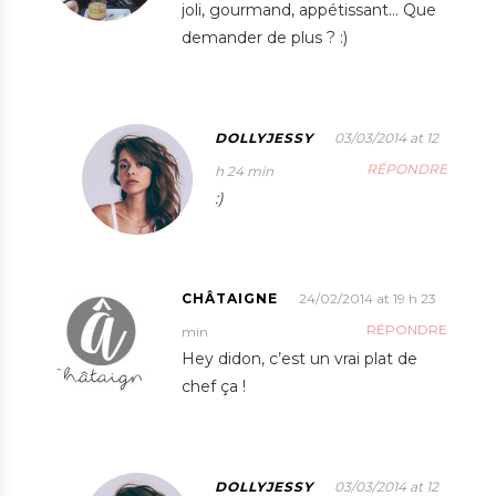
joli, gourmand, appétissant… Que
demander de plus ? :)
DOLLYJESSY
03/03/2014 at 12
RÉPONDRE
h 24 min
:)
CHÂTAIGNE
24/02/2014 at 19 h 23
RÉPONDRE
min
Hey didon, c’est un vrai plat de
chef ça !
DOLLYJESSY
03/03/2014 at 12