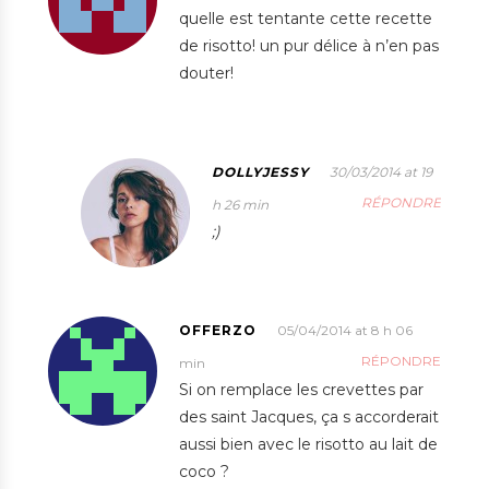
quelle est tentante cette recette
de risotto! un pur délice à n’en pas
douter!
DOLLYJESSY
30/03/2014 at 19
RÉPONDRE
h 26 min
;)
OFFERZO
05/04/2014 at 8 h 06
RÉPONDRE
min
Si on remplace les crevettes par
des saint Jacques, ça s accorderait
aussi bien avec le risotto au lait de
coco ?