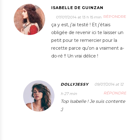
ISABELLE DE GUINZAN
RÉPONDRE
07/07/2014 at 13 h 15 min
ça y est, j’ai testé ! Et j’étais
obligée de revenir ici te laisser un
petit pour te remercier pour la
recette parce qu’on a vraiment a-
do-ré !! Un vrai délice !
DOLLYJESSY
09/07/2014 at 12
RÉPONDRE
h 27 min
Top Isabelle ! Je suis contente
;)