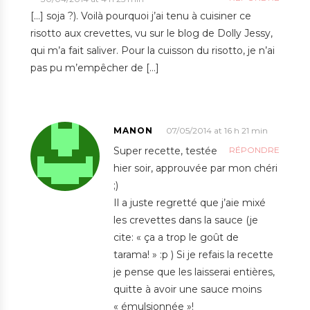
[…] soja ?). Voilà pourquoi j’ai tenu à cuisiner ce
risotto aux crevettes, vu sur le blog de Dolly Jessy,
qui m’a fait saliver. Pour la cuisson du risotto, je n’ai
pas pu m’empêcher de […]
MANON
07/05/2014 at 16 h 21 min
Super recette, testée
RÉPONDRE
hier soir, approuvée par mon chéri
;)
Il a juste regretté que j’aie mixé
les crevettes dans la sauce (je
cite: « ça a trop le goût de
tarama! » :p ) Si je refais la recette
je pense que les laisserai entières,
quitte à avoir une sauce moins
« émulsionnée »!