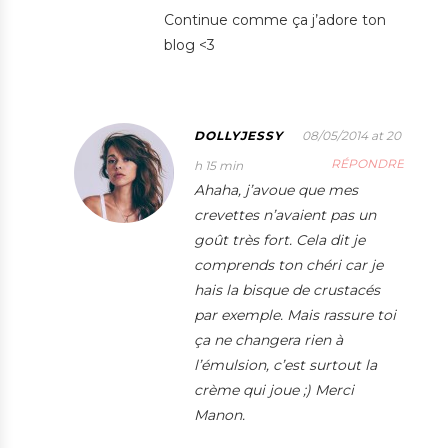
Continue comme ça j’adore ton
blog <3
DOLLYJESSY
08/05/2014 at 20
RÉPONDRE
h 15 min
Ahaha, j’avoue que mes
crevettes n’avaient pas un
goût très fort. Cela dit je
comprends ton chéri car je
hais la bisque de crustacés
par exemple. Mais rassure toi
ça ne changera rien à
l’émulsion, c’est surtout la
crème qui joue ;) Merci
Manon.