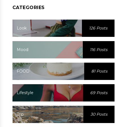
CATEGORIES
Look
126 Posts
Mood
116 Posts
FOOD
81 Posts
Lifestyle
69 Posts
Trip
30 Posts