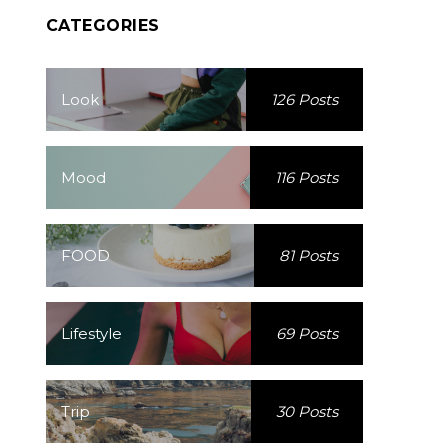
CATEGORIES
Look
126 Posts
Mood
116 Posts
FOOD
81 Posts
Lifestyle
69 Posts
Trip
30 Posts