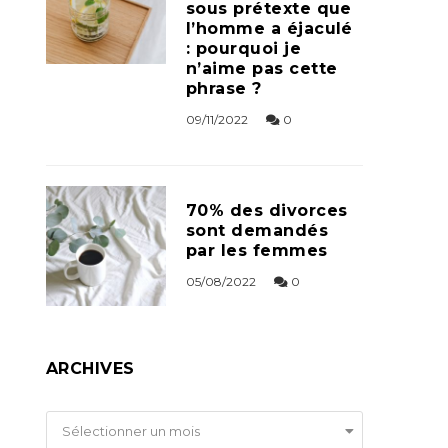
sous prétexte que
l’homme a éjaculé
: pourquoi je
n’aime pas cette
phrase ?
09/11/2022
0
70% des divorces
sont demandés
par les femmes
05/08/2022
0
ARCHIVES
Archives
Sélectionner un mois