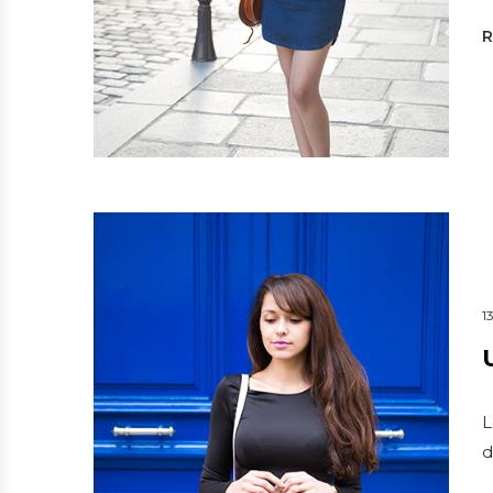
1
L
d