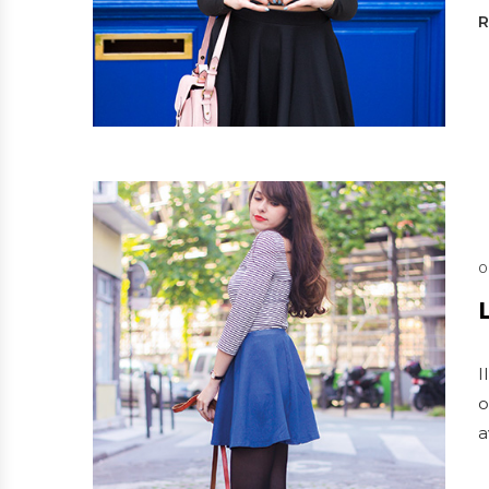
0
I
o
a