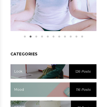
CATEGORIES
Look
126 Posts
Mood
116 Posts