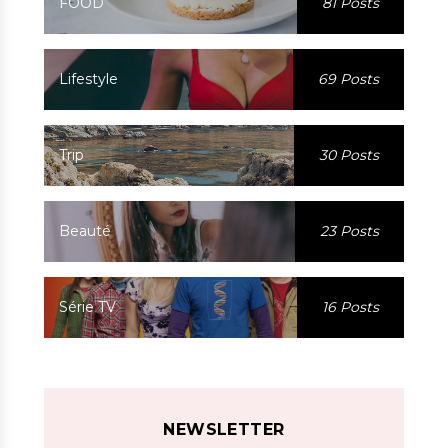
FOOD
81 Posts
Lifestyle
69 Posts
Trip
30 Posts
Beauté
23 Posts
Série TV
16 Posts
NEWSLETTER