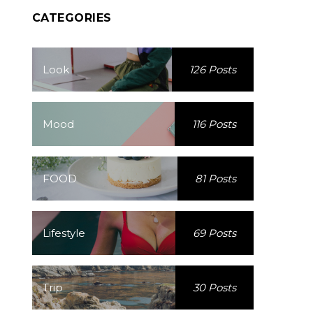
CATEGORIES
Look
126 Posts
Mood
116 Posts
FOOD
81 Posts
Lifestyle
69 Posts
Trip
30 Posts