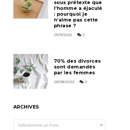
sous prétexte que
l’homme a éjaculé
: pourquoi je
n’aime pas cette
phrase ?
09/11/2022
0
70% des divorces
sont demandés
par les femmes
05/08/2022
0
ARCHIVES
Archives
Sélectionner un mois