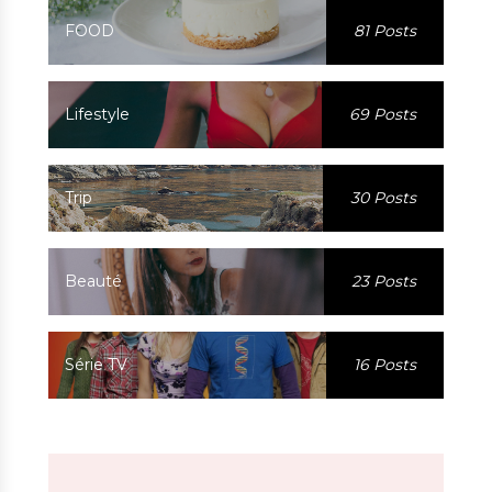
FOOD
81 Posts
Lifestyle
69 Posts
Trip
30 Posts
Beauté
23 Posts
Série TV
16 Posts