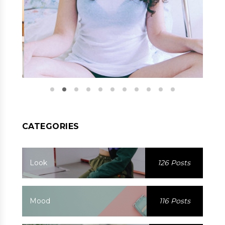
CATEGORIES
Look
126 Posts
Mood
116 Posts