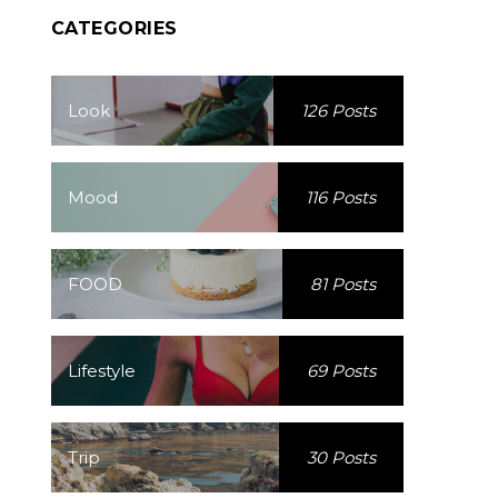
CATEGORIES
Look
126 Posts
Mood
116 Posts
FOOD
81 Posts
Lifestyle
69 Posts
Trip
30 Posts