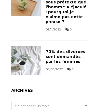
sous prétexte que
l’homme a éjaculé
: pourquoi je
n’aime pas cette
phrase ?
09/11/2022
0
70% des divorces
sont demandés
par les femmes
05/08/2022
0
ARCHIVES
Archives
Sélectionner un mois