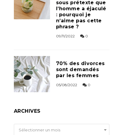
sous prétexte que
l’homme a éjaculé
: pourquoi je
n’aime pas cette
phrase ?
09/11/2022
0
70% des divorces
sont demandés
par les femmes
05/08/2022
0
ARCHIVES
Archives
Sélectionner un mois