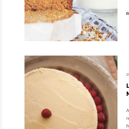
2
A
r
f