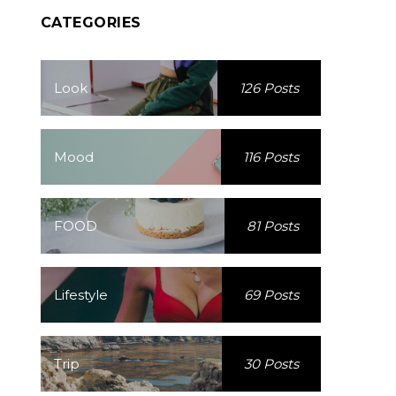
CATEGORIES
Look
126 Posts
Mood
116 Posts
FOOD
81 Posts
Lifestyle
69 Posts
Trip
30 Posts