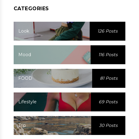
CATEGORIES
Look
126 Posts
Mood
116 Posts
FOOD
81 Posts
Lifestyle
69 Posts
Trip
30 Posts