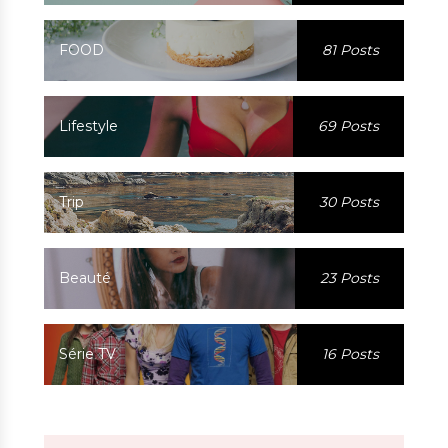
FOOD
81 Posts
Lifestyle
69 Posts
Trip
30 Posts
Beauté
23 Posts
Série TV
16 Posts