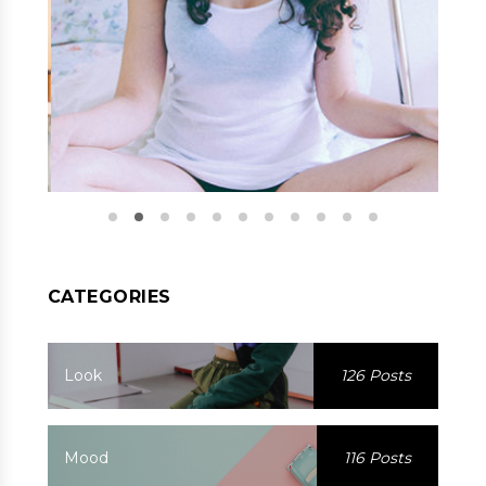
CATEGORIES
Look
126 Posts
Mood
116 Posts