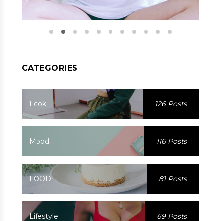
CATEGORIES
Look
126 Posts
Mood
116 Posts
FOOD
81 Posts
Lifestyle
69 Posts