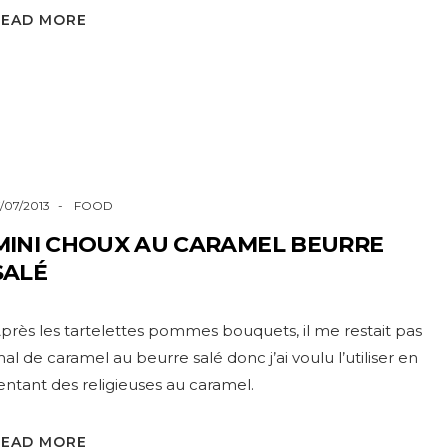
READ MORE
7/07/2013
FOOD
MINI CHOUX AU CARAMEL BEURRE
SALÉ
près les tartelettes pommes bouquets, il me restait pas
al de caramel au beurre salé donc j’ai voulu l’utiliser en
entant des religieuses au caramel.
READ MORE