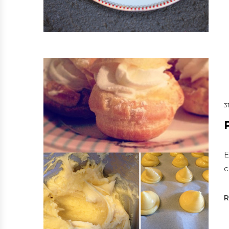
3
E
c