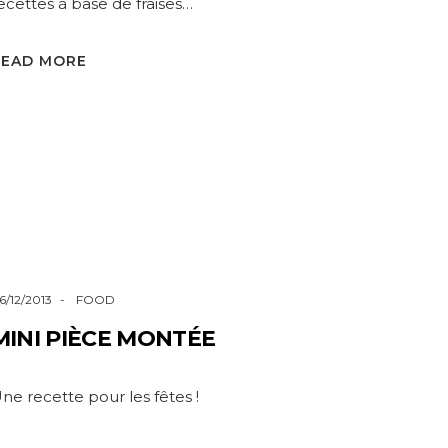
ecettes à base de fraises…
READ MORE
6/12/2013
FOOD
MINI PIÈCE MONTÉE
ne recette pour les fêtes !