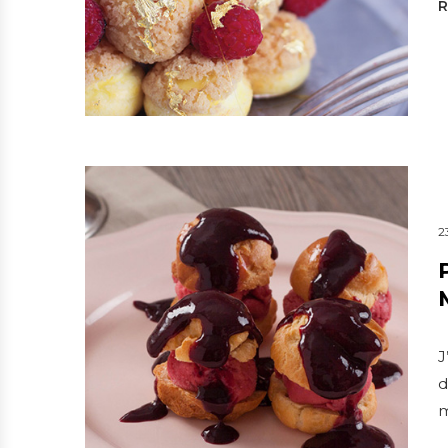
2
J
d
m