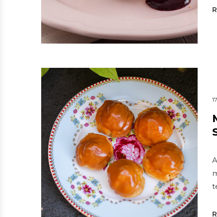
1
A
m
t