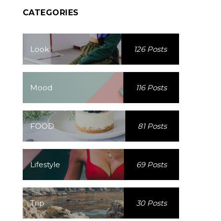
CATEGORIES
Look
126 Posts
Mood
116 Posts
FOOD
81 Posts
Lifestyle
69 Posts
Trip
30 Posts