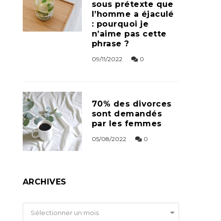
sous prétexte que
l’homme a éjaculé
: pourquoi je
n’aime pas cette
phrase ?
09/11/2022
0
70% des divorces
sont demandés
par les femmes
05/08/2022
0
ARCHIVES
Archives
Sélectionner un mois