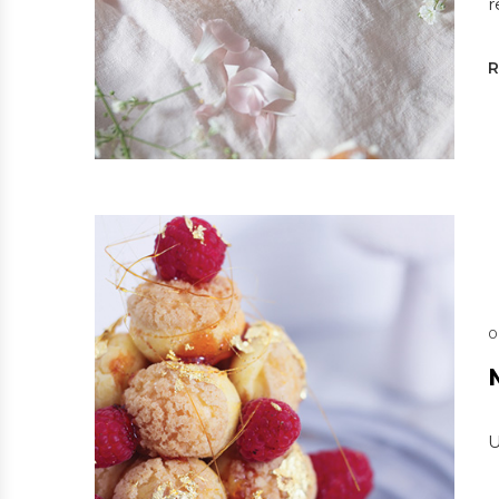
r
0
U