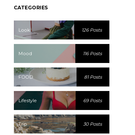
CATEGORIES
Look
126 Posts
Mood
116 Posts
FOOD
81 Posts
Lifestyle
69 Posts
Trip
30 Posts