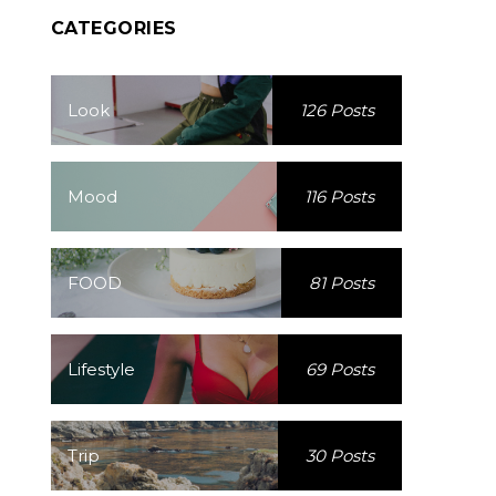
CATEGORIES
Look
126 Posts
Mood
116 Posts
FOOD
81 Posts
Lifestyle
69 Posts
Trip
30 Posts