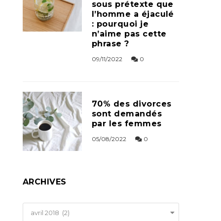
sous prétexte que
l’homme a éjaculé
: pourquoi je
n’aime pas cette
phrase ?
09/11/2022
0
70% des divorces
sont demandés
par les femmes
05/08/2022
0
ARCHIVES
Archives
avril 2018 (2)