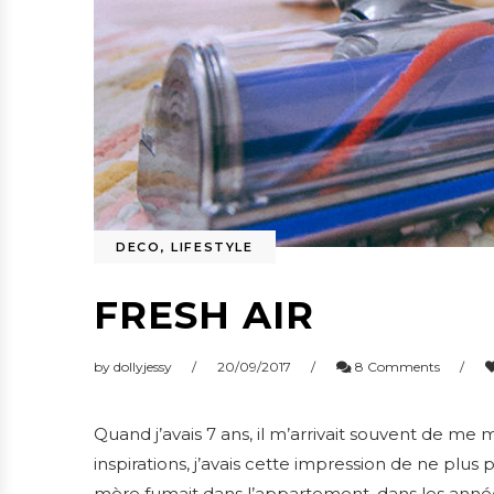
DECO
,
LIFESTYLE
FRESH AIR
by
dollyjessy
20/09/2017
8 Comments
Quand j’avais 7 ans, il m’arrivait souvent de me
inspirations, j’avais cette impression de ne plu
mère fumait dans l’appartement, dans les anné