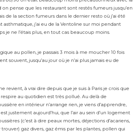
nd on pense que les restaurant sont restés fumeurs jusqu’en
s de la section fumeurs dans le dernier resto où j’ai été
nt asthmatique, j’ai eu de la Ventoline sur moi pendant
ps je ne l’étais plus, en tout cas beaucoup moins.
rgique au pollen, je passais 3 mois à me moucher 10 fois
t souvent, jusqu’au jour où je n’ai plus jamais eu de
vient, à vrai dire depuis que je suis à Paris je crois que
n y respire au quotidien est très pollué. Au delà de
ssière en intérieur n’arrange rien, je viens d’apprendre,
i est justement aujourd’hui, que l’air au sein d’un logement
Poussières (c’est à dire peaux mortes, déjections d’acariens,
rouver) gaz divers, gaz émis par les plantes, pollen qui