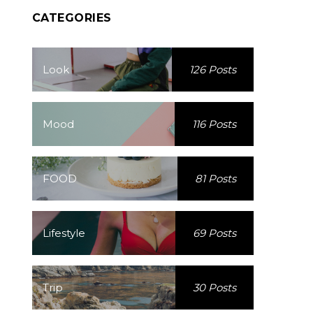
CATEGORIES
Look
126 Posts
Mood
116 Posts
FOOD
81 Posts
Lifestyle
69 Posts
Trip
30 Posts