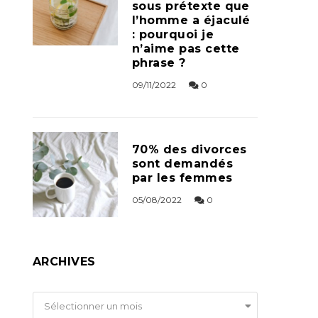
sous prétexte que
l’homme a éjaculé
: pourquoi je
n’aime pas cette
phrase ?
09/11/2022
0
70% des divorces
sont demandés
par les femmes
05/08/2022
0
ARCHIVES
Archives
Sélectionner un mois