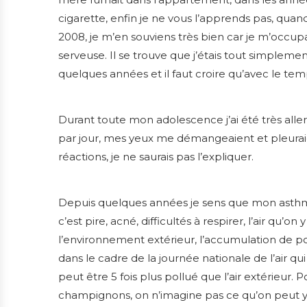
cigarette, enfin je ne vous l’apprends pas, qua
2008, je m’en souviens très bien car je m’occupai
serveuse
. Il se trouve que j’étais tout simpleme
quelques années et il faut croire qu’avec le tem
Durant toute mon adolescence j’ai été très alle
par jour, mes yeux me démangeaient et pleuraien
réactions, je ne saurais pas l’expliquer.
Depuis quelques années je sens que mon asthme re
c’est pire, acné, difficultés à respirer, l’air qu’o
l’environnement extérieur, l’accumulation de pou
dans le cadre de la journée nationale de l’air qu
peut être 5 fois plus pollué que l’air extérieur. 
champignons, on n’imagine pas ce qu’on peut y t