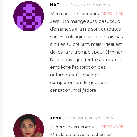
NAT
03/05/2017 at 13 h 15 min
Merci pour le concours
RÉPONDRE
Jess ! On mange aussi beaucoup
d’amandes à la maison, et toutes
sortes d’oléagineux. Je ne sais pas
si tu es au courant, mais l’idéal est
de les faire tremper, pour éliminer
l’acide phytique (entre autres) qui
empêche l’absorption des
nutriments. Ca change
complètement le goût et la
sensation, moi j’adore.
JENN
03/05/2017 at 13 h 21 min
J’adore les amandes !
RÉPONDRE
Mais la découverte est assez