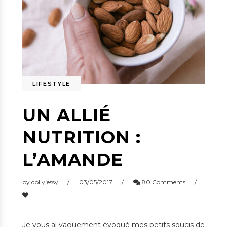
LIFESTYLE
UN ALLIÉ
NUTRITION :
L’AMANDE
by
dollyjessy
03/05/2017
80 Comments
Je vous ai vaguement évoqué mes petits soucis de