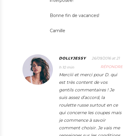
interposée!
Bonne fin de vacances!
Camille
DOLLYJESSY
26/09/2016 at 21
RÉPONDRE
h 10 min
Merciii et merci pour D. qui
est très content de vos
gentils commentaires ! Je
suis assez d’accord, la
roulette russe surtout en ce
qui concerne les coupes mais
je commence à savoir
comment choisir. Je vais me
renseigner sur les conditions