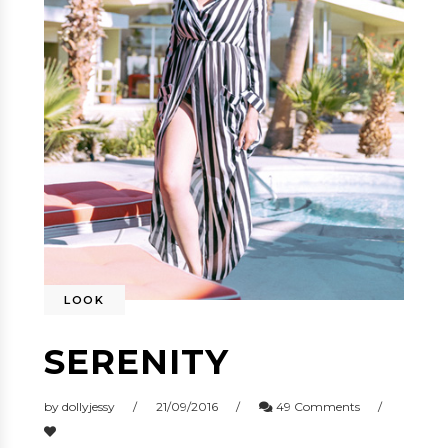
LOOK
SERENITY
by
dollyjessy
21/09/2016
49 Comments