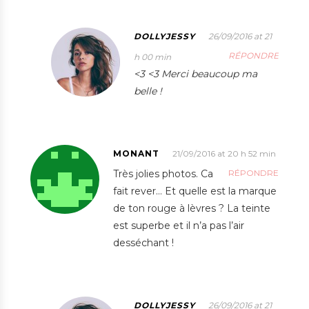
DOLLYJESSY
26/09/2016 at 21
RÉPONDRE
h 00 min
<3 <3 Merci beaucoup ma
belle !
MONANT
21/09/2016 at 20 h 52 min
Très jolies photos. Ca
RÉPONDRE
fait rever… Et quelle est la marque
de ton rouge à lèvres ? La teinte
est superbe et il n’a pas l’air
desséchant !
DOLLYJESSY
26/09/2016 at 21