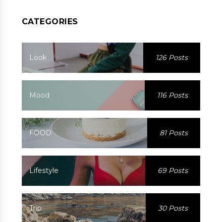
CATEGORIES
Look
126 Posts
Mood
116 Posts
FOOD
81 Posts
Lifestyle
69 Posts
Trip
30 Posts