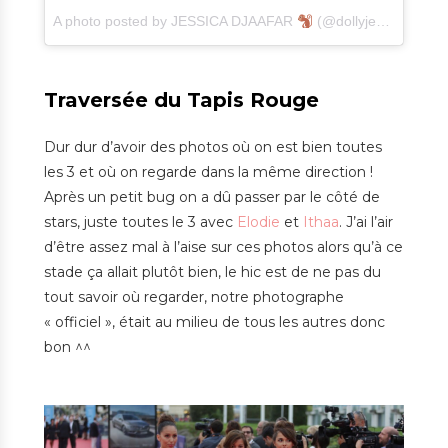
A photo posted by JESSICA DJAAFAR
(@dollyjessy)
on
Sep
Traversée du Tapis Rouge
Dur dur d’avoir des photos où on est bien toutes
les 3 et où on regarde dans la même direction !
Après un petit bug on a dû passer par le côté de
stars, juste toutes le 3 avec
Elodie
et
Ithaa
. J’ai l’air
d’être assez mal à l’aise sur ces photos alors qu’à ce
stade ça allait plutôt bien, le hic est de ne pas du
tout savoir où regarder, notre photographe
« officiel », était au milieu de tous les autres donc
bon ^^