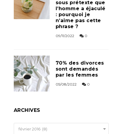
sous prétexte que
l’homme a éjaculé
: pourquoi je
n’aime pas cette
phrase ?
09/11/2022
0
70% des divorces
sont demandés
par les femmes
05/08/2022
0
ARCHIVES
Archives
février 2016 (8)