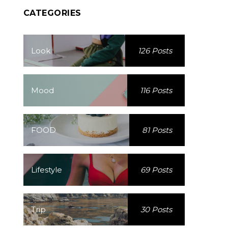
CATEGORIES
Look
126 Posts
Mood
116 Posts
FOOD
81 Posts
Lifestyle
69 Posts
Trip
30 Posts