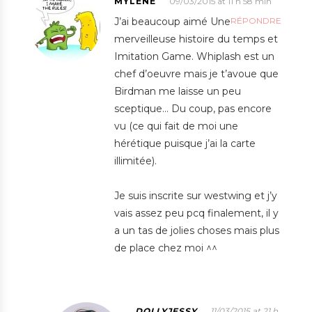
MYLÈNE
09/03/2015 at 11 h 58 min
J’ai beaucoup aimé Une
RÉPONDRE
merveilleuse histoire du temps et
Imitation Game. Whiplash est un
chef d’oeuvre mais je t’avoue que
Birdman me laisse un peu
sceptique… Du coup, pas encore
vu (ce qui fait de moi une
hérétique puisque j’ai la carte
illimitée).
Je suis inscrite sur westwing et j’y
vais assez peu pcq finalement, il y
a un tas de jolies choses mais plus
de place chez moi ^^
DOLLYJESSY
11/03/2015 at 21 h