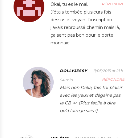
Okai, tu es le mal.
RÉPONDRE
J’étais tombée plusieurs fois
dessus et voyant l’inscription
j’avais rebroussé chemin mais là,
ça sent pas bon pour le porte
monnaie!
DOLLYJESSY
11/03/2015 at 21 h
RÉPONDRE
54 min
Mais non Délia, fais toi plaisir
avec les yeux et dégaine pas
la CB ^^ (Plus facile à dire
qu’à faire je sais !)