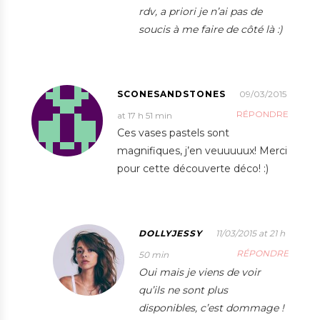
rdv, a priori je n’ai pas de
soucis à me faire de côté là :)
SCONESANDSTONES
09/03/2015
RÉPONDRE
at 17 h 51 min
Ces vases pastels sont
magnifiques, j’en veuuuuux! Merci
pour cette découverte déco! :)
DOLLYJESSY
11/03/2015 at 21 h
RÉPONDRE
50 min
Oui mais je viens de voir
qu’ils ne sont plus
disponibles, c’est dommage !