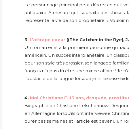
Le personnage principal peut désirer ce qu’il v
antiquaire. A mesure qu’il souhaite des choses,
représente la vie de son propriétaire. « Vouloir 
3.
L’attrape coeur
((The Catcher in the Rye), J
Un roman écrit à la première personne qui racon
américain. Un succès interplanétaire, un classiq
pour son style très grossier, son langage familier 
français n’a pas dû être une mince affaire ! Je n’a
l’obstacle de la langue lorsque je lis,
excuse bido
4.
Moi Christiane F. 13 ans, droguée, prostitu
Biographie de Christiane Felscherinow. Des journ
en Allemagne lorsqu’ils ont interviewée Christine 
durer des semaines et l’article est devenu un ro