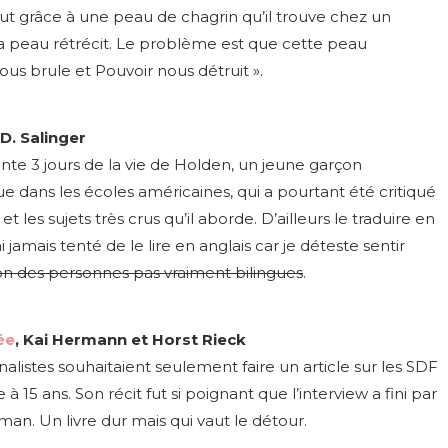
eut grâce à une peau de chagrin qu’il trouve chez un
 la peau rétrécit. Le problème est que cette peau
nous brule et Pouvoir nous détruit ».
.D. Salinger
te 3 jours de la vie de Holden, un jeune garçon
ue dans les écoles américaines, qui a pourtant été critiqué
et les sujets très crus qu’il aborde. D’ailleurs le traduire en
i jamais tenté de le lire en anglais car je déteste sentir
n des personnes pas vraiment bilingues
.
ée
, Kai Hermann et Horst Rieck
alistes souhaitaient seulement faire un article sur les SDF
à 15 ans. Son récit fut si poignant que l’interview a fini par
man. Un livre dur mais qui vaut le détour.