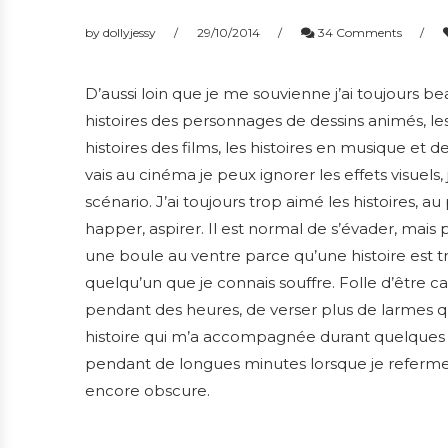
by
dollyjessy
29/10/2014
34 Comments
D’aussi loin que je me souvienne j’ai toujours bea
histoires des personnages de dessins animés, les
histoires des films, les histoires en musique et 
vais au cinéma je peux ignorer les effets visuels,
scénario. J’ai toujours trop aimé les histoires, au
happer, aspirer. Il est normal de s’évader, mais p
une boule au ventre parce qu’une histoire est tr
quelqu’un que je connais souffre. Folle d’être cap
pendant des heures, de verser plus de larmes qu
histoire qui m’a accompagnée durant quelques t
pendant de longues minutes lorsque je referme u
encore obscure.