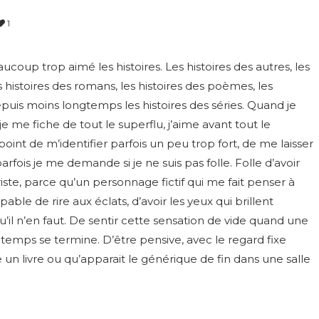
1
ucoup trop aimé les histoires. Les histoires des autres, les
 histoires des romans, les histoires des poèmes, les
depuis moins longtemps les histoires des séries. Quand je
 je me fiche de tout le superflu, j’aime avant tout le
 point de m’identifier parfois un peu trop fort, de me laisser
arfois je me demande si je ne suis pas folle. Folle d’avoir
iste, parce qu’un personnage fictif qui me fait penser à
able de rire aux éclats, d’avoir les yeux qui brillent
’il n’en faut. De sentir cette sensation de vide quand une
emps se termine. D’être pensive, avec le regard fixe
n livre ou qu’apparait le générique de fin dans une salle