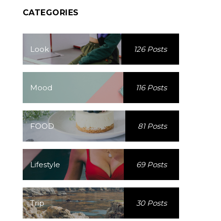
CATEGORIES
Look
126 Posts
Mood
116 Posts
FOOD
81 Posts
Lifestyle
69 Posts
Trip
30 Posts