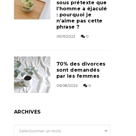
sous prétexte que
l’homme a éjaculé
: pourquoi je
n’aime pas cette
phrase ?
09/11/2022
0
70% des divorces
sont demandés
par les femmes
05/08/2022
0
ARCHIVES
Archives
Sélectionner un mois