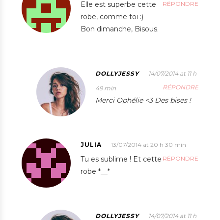
Elle est superbe cette
RÉPONDRE
robe, comme toi :)
Bon dimanche, Bisous.
DOLLYJESSY
14/07/2014 at 11 h
RÉPONDRE
49 min
Merci Ophélie <3 Des bises !
JULIA
13/07/2014 at 20 h 30 min
Tu es sublime ! Et cette
RÉPONDRE
robe *__*
DOLLYJESSY
14/07/2014 at 11 h