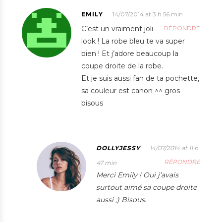
EMILY
14/07/2014 at 3 h 56 min
C’est un vraiment joli
RÉPONDRE
look ! La robe bleu te va super
bien ! Et j’adore beaucoup la
coupe droite de la robe.
Et je suis aussi fan de ta pochette,
sa couleur est canon ^^ gros
bisous
DOLLYJESSY
14/07/2014 at 11 h
RÉPONDRE
47 min
Merci Emily ! Oui j’avais
surtout aimé sa coupe droite
aussi ;) Bisous.