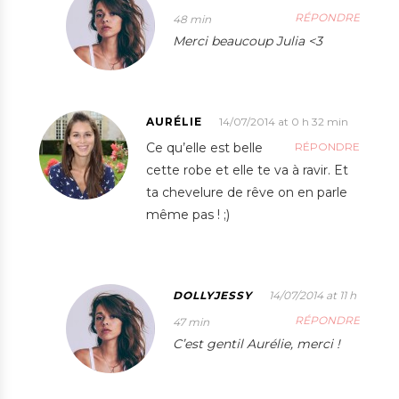
RÉPONDRE
48 min
Merci beaucoup Julia <3
AURÉLIE
14/07/2014 at 0 h 32 min
Ce qu’elle est belle
RÉPONDRE
cette robe et elle te va à ravir. Et
ta chevelure de rêve on en parle
même pas ! ;)
DOLLYJESSY
14/07/2014 at 11 h
RÉPONDRE
47 min
C’est gentil Aurélie, merci !