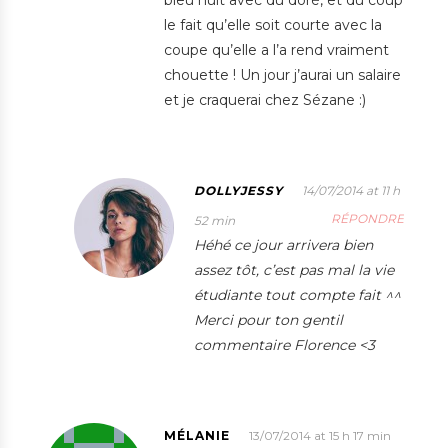
bleu nuit avec du doré, et du coup
le fait qu’elle soit courte avec la
coupe qu’elle a l’a rend vraiment
chouette ! Un jour j’aurai un salaire
et je craquerai chez Sézane :)
DOLLYJESSY
14/07/2014 at 11 h
RÉPONDRE
52 min
Héhé ce jour arrivera bien
assez tôt, c’est pas mal la vie
étudiante tout compte fait ^^
Merci pour ton gentil
commentaire Florence <3
MÉLANIE
13/07/2014 at 15 h 17 min