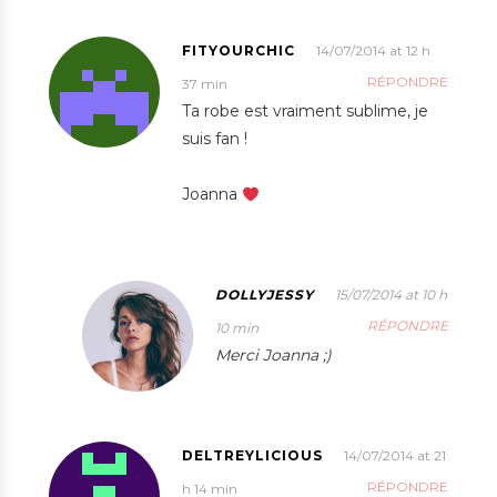
FITYOURCHIC
14/07/2014 at 12 h
RÉPONDRE
37 min
Ta robe est vraiment sublime, je
suis fan !
Joanna
DOLLYJESSY
15/07/2014 at 10 h
RÉPONDRE
10 min
Merci Joanna ;)
DELTREYLICIOUS
14/07/2014 at 21
RÉPONDRE
h 14 min