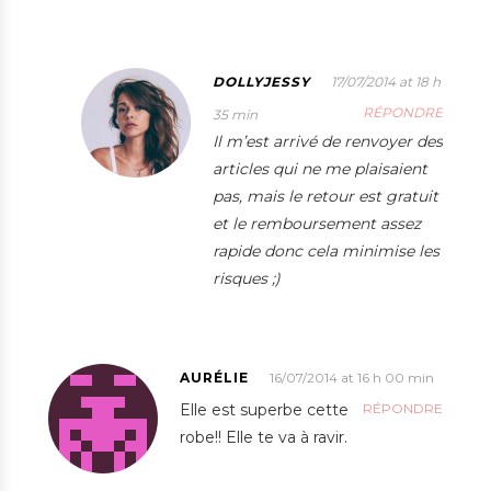
DOLLYJESSY
17/07/2014 at 18 h
RÉPONDRE
35 min
Il m’est arrivé de renvoyer des
articles qui ne me plaisaient
pas, mais le retour est gratuit
et le remboursement assez
rapide donc cela minimise les
risques ;)
AURÉLIE
16/07/2014 at 16 h 00 min
Elle est superbe cette
RÉPONDRE
robe!! Elle te va à ravir.