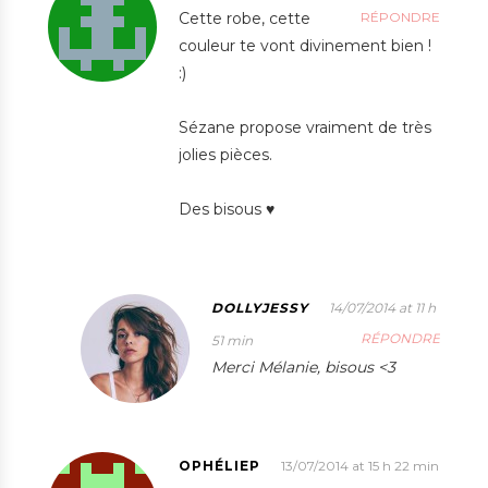
Cette robe, cette
RÉPONDRE
couleur te vont divinement bien !
:)
Sézane propose vraiment de très
jolies pièces.
Des bisous ♥
DOLLYJESSY
14/07/2014 at 11 h
RÉPONDRE
51 min
Merci Mélanie, bisous <3
OPHÉLIEP
13/07/2014 at 15 h 22 min