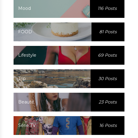
Mood
116 Posts
FOOD
81 Posts
Lifestyle
69 Posts
Trip
30 Posts
Beauté
23 Posts
Série TV
16 Posts