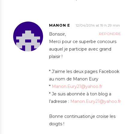
MANON E
12/04/2014 at 19 h 29 min
Bonsoir,
RÉPONDRE
Merci pour ce superbe concours
auquel je participe avec grand
plaisir !
* J’aime les deux pages Facebook
au nom de Manon Eury
*
Manon.Eury21@yahoo.fr
* Je suis abonnée à ton blog a
l’adresse :
Manon.Eury21@yahoo.fr
Bonne continuation,je croise les
doigts !