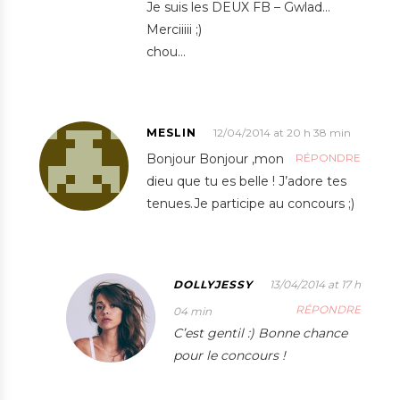
Je suis les DEUX FB – Gwlad…
Merciiiii ;)
chou…
MESLIN
12/04/2014 at 20 h 38 min
Bonjour Bonjour ,mon
RÉPONDRE
dieu que tu es belle ! J’adore tes
tenues.Je participe au concours ;)
DOLLYJESSY
13/04/2014 at 17 h
RÉPONDRE
04 min
C’est gentil :) Bonne chance
pour le concours !