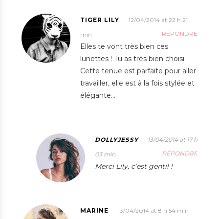
TIGER LILY
12/04/2014 at 22 h 21
RÉPONDRE
min
Elles te vont très bien ces
lunettes ! Tu as très bien choisi.
Cette tenue est parfaite pour aller
travailler, elle est à la fois stylée et
élégante…
DOLLYJESSY
13/04/2014 at 17 h
RÉPONDRE
03 min
Merci Lily, c’est gentil !
MARINE
13/04/2014 at 8 h 54 min