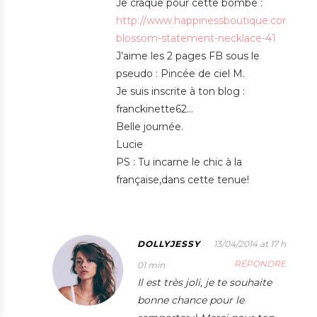
Je craque pour cette bombe :
http://www.happinessboutique.com/en/ne
blossom-statement-necklace-41
J’aime les 2 pages FB sous le
pseudo : Pincée de ciel M.
Je suis inscrite à ton blog :
franckinette62…
Belle journée.
Lucie
PS : Tu incarne le chic à la
française,dans cette tenue!
DOLLYJESSY
13/04/2014 at 17 h
RÉPONDRE
01 min
Il est très joli, je te souhaite
bonne chance pour le