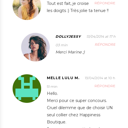
Tout est fait, je croise
RÉPONDRE
les doigts :) Très jolie ta tenue !!
DOLLYJESSY
13/04/2014 at 17 h
RÉPONDRE
03 min
Merci Marine ;)
MELLE LULU M.
13/04/2014 at 10 h
RÉPONDRE
51 min
Hello.
Merci pour ce super concours.
Cruel dilemme que de choisir UN
seul collier chez Happiness
Boutique.