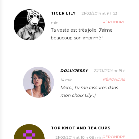
TIGER LILY
21/03/2014 at 9 h 53
RÉPONDRE
min
Ta veste est très jolie. J’aime
beaucoup son imprimé !
DOLLYJESSY
21/03/2014 at 18 h
RÉPONDRE
14 min
Merci, tu me rassures dans
mon choix Lily :)
TOP KNOT AND TEA CUPS
RÉPONDRE
21/03/2014 at 10 h 08 min