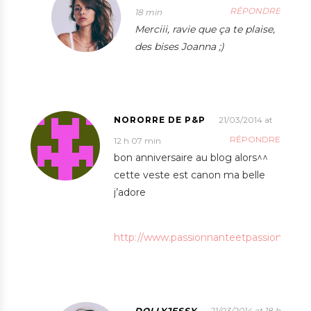
RÉPONDRE
18 min
Merciii, ravie que ça te plaise,
des bises Joanna ;)
NORORRE DE P&P
21/03/2014 at
RÉPONDRE
12 h 07 min
bon anniversaire au blog alors^^
cette veste est canon ma belle
j’adore
http://www.passionnanteetpassionnee.
DOLLYJESSY
21/03/2014 at 18 h