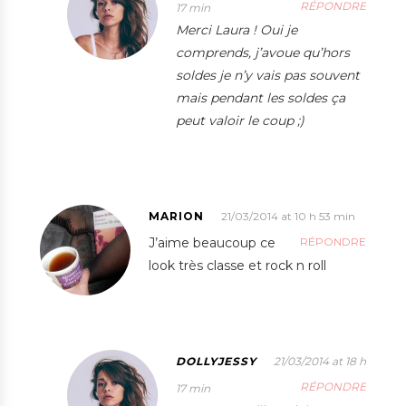
RÉPONDRE
17 min
Merci Laura ! Oui je
comprends, j’avoue qu’hors
soldes je n’y vais pas souvent
mais pendant les soldes ça
peut valoir le coup ;)
MARION
21/03/2014 at 10 h 53 min
J’aime beaucoup ce
RÉPONDRE
look très classe et rock n roll
DOLLYJESSY
21/03/2014 at 18 h
RÉPONDRE
17 min