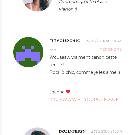
Contente qu’il te plaise
Marion ;)
FITYOURCHIC
21/03/2014 at 11 h 52
RÉPONDRE
min
Wouaaaw vraiment canon cette
tenue !
Rock & chic, comme je les aime :)
Joanna
http://WWW.FITYOURCHIC.COM
DOLLYJESSY
21/03/2014 at 18 h