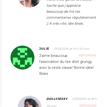
Sache que j’apprécie
beaucoup de lire tes
commentaires régulièrement
;) A très vite, des bises.
JULIE
21/03/2014 at 14 h 20 min
J’aime beaucoup
RÉPONDRE
l’association du tee shirt grungy
avec la veste classe! Bonne idée!
Bises
DOLLYJESSY
21/03/2014 at 18 h
RÉPONDRE
20 min