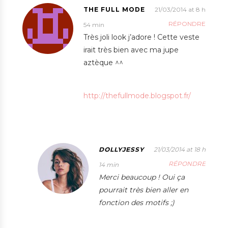
THE FULL MODE
21/03/2014 at 8 h
RÉPONDRE
54 min
Très joli look j’adore ! Cette veste
irait très bien avec ma jupe
aztèque ^^
http://thefullmode.blogspot.fr/
DOLLYJESSY
21/03/2014 at 18 h
RÉPONDRE
14 min
Merci beaucoup ! Oui ça
pourrait très bien aller en
fonction des motifs ;)