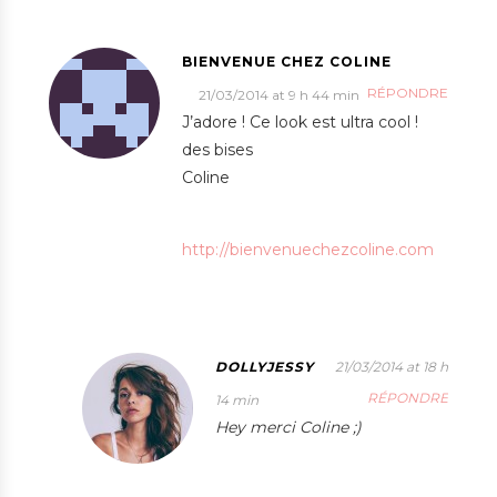
BIENVENUE CHEZ COLINE
RÉPONDRE
21/03/2014 at 9 h 44 min
J’adore ! Ce look est ultra cool !
des bises
Coline
http://bienvenuechezcoline.com
DOLLYJESSY
21/03/2014 at 18 h
RÉPONDRE
14 min
Hey merci Coline ;)