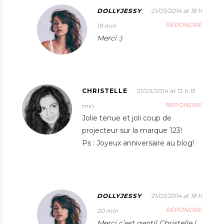
DOLLYJESSY
21/03/2014 at 18 h
RÉPONDRE
19 min
Merci :)
CHRISTELLE
21/03/2014 at 13 h 13
RÉPONDRE
min
Jolie tenue et joli coup de
projecteur sur la marque 123!
Ps : Joyeux anniversaire au blog!
DOLLYJESSY
21/03/2014 at 18 h
RÉPONDRE
20 min
Merci c’est gentil Christelle !