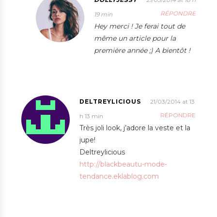
RÉPONDRE
19 min
Hey merci ! Je ferai tout de
même un article pour la
première année ;) A bientôt !
DELTREYLICIOUS
21/03/2014 at 13
RÉPONDRE
h 13 min
Très joli look, j’adore la veste et la
jupe!
Deltreylicious
http://blackbeautu-mode-
tendance.eklablog.com