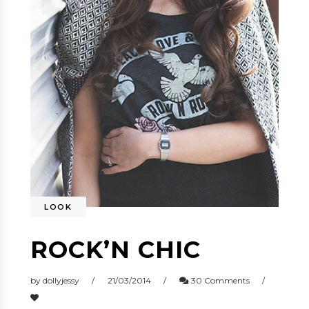
LOOK
ROCK’N CHIC
by
dollyjessy
21/03/2014
30 Comments