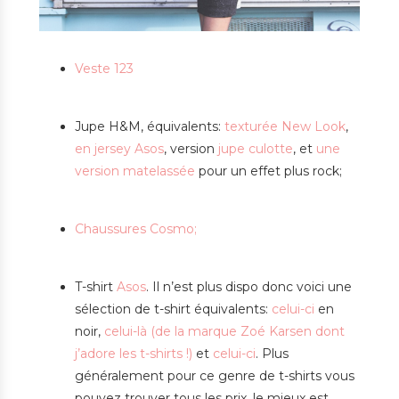
Veste 123
Jupe H&M, équivalents:
texturée New Look
,
en jersey Asos
, version
jupe culotte
, et
une
version matelassée
pour un effet plus rock;
Chaussures Cosmo;
T-shirt
Asos
. Il n’est plus dispo donc voici une
sélection de t-shirt équivalents:
celui-ci
en
noir,
celui-là (de la marque Zoé Karsen dont
j’adore les t-shirts !)
et
celui-ci
. Plus
généralement pour ce genre de t-shirts vous
pouvez trouver tous les prix, le mieux est