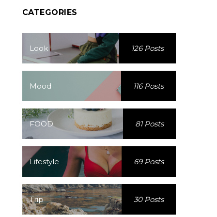
CATEGORIES
Look
126 Posts
Mood
116 Posts
FOOD
81 Posts
Lifestyle
69 Posts
Trip
30 Posts