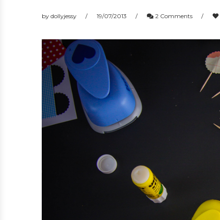
by
dollyjessy
19/07/2013
2 Comments