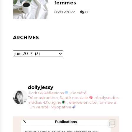
femmes
05/08/2022
0
ARCHIVES
Archives
dollyjessy
•Ecrits & Réflexions
•Société,
Déconstruction, Santé mentale
•Analyse des
médias
•D’origine
, élevée en cité, formée à
l’Université
•Myopathie