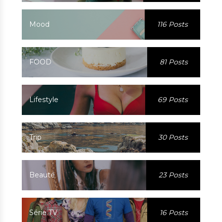
Mood
116 Posts
FOOD
81 Posts
Lifestyle
69 Posts
Trip
30 Posts
Beauté
23 Posts
Série TV
16 Posts