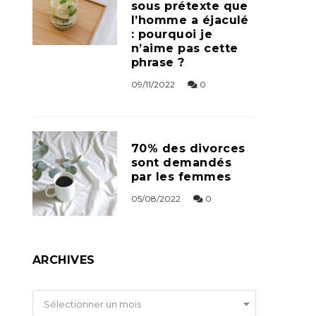
sous prétexte que
l’homme a éjaculé
: pourquoi je
n’aime pas cette
phrase ?
09/11/2022
0
70% des divorces
sont demandés
par les femmes
05/08/2022
0
ARCHIVES
Archives
Sélectionner un mois