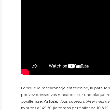
Lorsque le macaronage est terminé, la pâte fo
pouvez dresser vos macarons sur une plaque re
douille lisse.
Astuce:
Vous pouvez utiliser mes gab
minutes à 145 °C (le temps peut aller de 10 à 15 