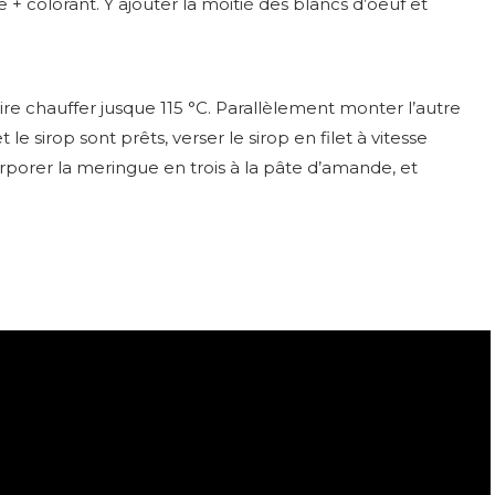
+ colorant. Y ajouter la moitié des blancs d’oeuf et
aire chauffer jusque 115 °C. Parallèlement monter l’autre
le sirop sont prêts, verser le sirop en filet à vitesse
orporer la meringue en trois à la pâte d’amande, et