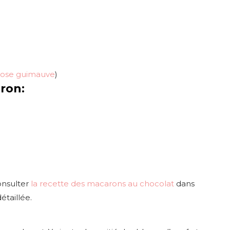
rose guimauve
)
ron:
onsulter
la recette des macarons au chocolat
dans
étaillée.