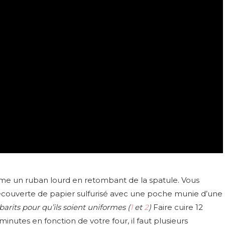
rme un ruban lourd en retombant de la spatule. Vous
couverte de papier sulfurisé avec une poche munie d’une
arits pour qu’ils soient uniformes (
1
et
2
)
Faire cuire 12
minutes en fonction de votre four, il faut plusieurs