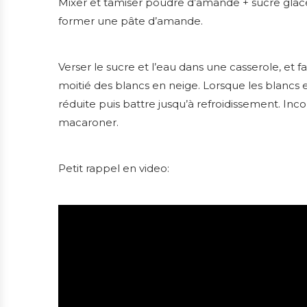
Mixer et tamiser poudre d’amande + sucre glace 
former une pâte d’amande.
Verser le sucre et l’eau dans une casserole, et f
moitié des blancs en neige. Lorsque les blancs et 
réduite puis battre jusqu’à refroidissement. Inc
macaroner.
Petit rappel en video: