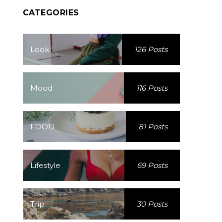
CATEGORIES
Look
126 Posts
Mood
116 Posts
FOOD
81 Posts
Lifestyle
69 Posts
Trip
30 Posts