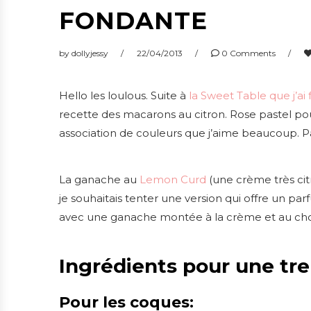
FONDANTE
by
dollyjessy
22/04/2013
0 Comments
Hello les loulous. Suite à
la Sweet Table que j’ai
recette des macarons au citron. Rose pastel po
association de couleurs que j’aime beaucoup. Par
La ganache au
Lemon Curd
(une crème très cit
je souhaitais tenter une version qui offre un pa
avec une ganache montée à la crème et au ch
Ingrédients pour une tr
Pour les coques: