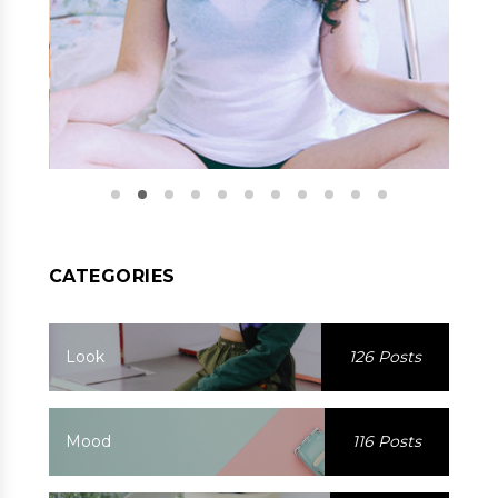
CATEGORIES
Look
126 Posts
Mood
116 Posts