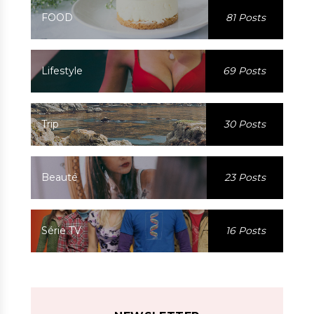
FOOD
81 Posts
Lifestyle
69 Posts
Trip
30 Posts
Beauté
23 Posts
Série TV
16 Posts