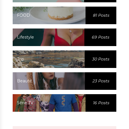
FOOD
81 Posts
Lifestyle
69 Posts
Trip
30 Posts
Beauté
23 Posts
Série TV
16 Posts