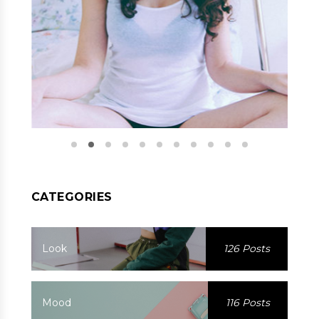
CATEGORIES
Look
126 Posts
Mood
116 Posts