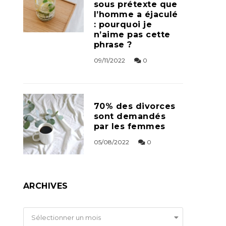
sous prétexte que
l’homme a éjaculé
: pourquoi je
n’aime pas cette
phrase ?
09/11/2022
0
70% des divorces
sont demandés
par les femmes
05/08/2022
0
ARCHIVES
Archives
Sélectionner un mois