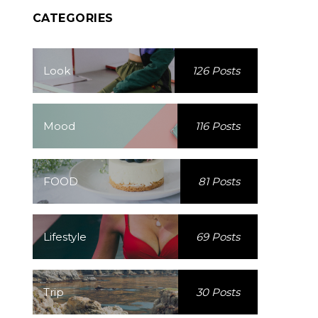
CATEGORIES
Look
126 Posts
Mood
116 Posts
FOOD
81 Posts
Lifestyle
69 Posts
Trip
30 Posts