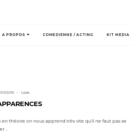
A PROPOS
COMEDIENNE / ACTING
KIT MEDIA
5/01/2019
Look
APPARENCES
i en théorie on nous apprend très vite qu’il ne faut pas se
ier…