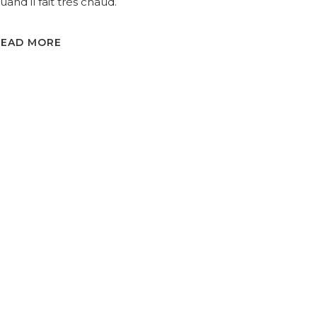
uand il fait très chaud.
READ MORE