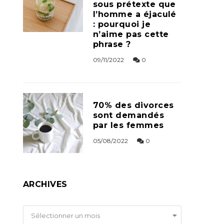
sous prétexte que
l’homme a éjaculé
: pourquoi je
n’aime pas cette
phrase ?
09/11/2022
0
70% des divorces
sont demandés
par les femmes
05/08/2022
0
ARCHIVES
Archives
Sélectionner un mois