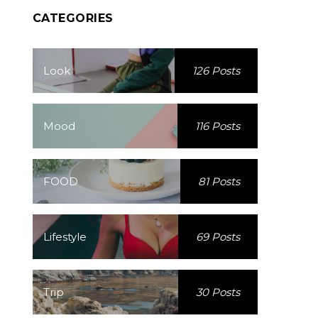
CATEGORIES
Look
126 Posts
Mood
116 Posts
FOOD
81 Posts
Lifestyle
69 Posts
Trip
30 Posts