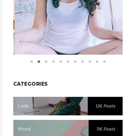
CATEGORIES
Look
126 Posts
Mood
116 Posts