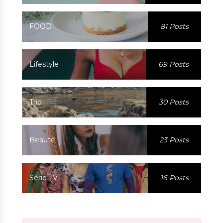
FOOD
81 Posts
Lifestyle
69 Posts
Trip
30 Posts
Beauté
23 Posts
Série TV
16 Posts