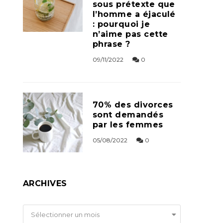
sous prétexte que
l’homme a éjaculé
: pourquoi je
n’aime pas cette
phrase ?
09/11/2022
0
70% des divorces
sont demandés
par les femmes
05/08/2022
0
ARCHIVES
Archives
Sélectionner un mois