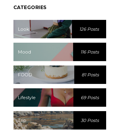
CATEGORIES
Look
126 Posts
Mood
116 Posts
FOOD
81 Posts
Lifestyle
69 Posts
Trip
30 Posts