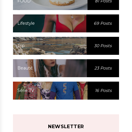
FOOD
81 Posts
Lifestyle
69 Posts
Trip
30 Posts
Beauté
23 Posts
Série TV
16 Posts
NEWSLETTER