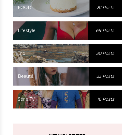
FOOD
81 Posts
Lifestyle
69 Posts
Trip
30 Posts
Beauté
23 Posts
Série TV
16 Posts