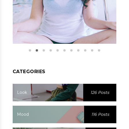
CATEGORIES
Look
126 Posts
Mood
116 Posts