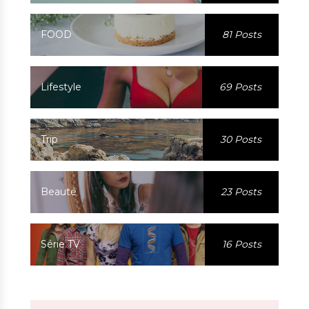
FOOD
81 Posts
Lifestyle
69 Posts
Trip
30 Posts
Beauté
23 Posts
Série TV
16 Posts