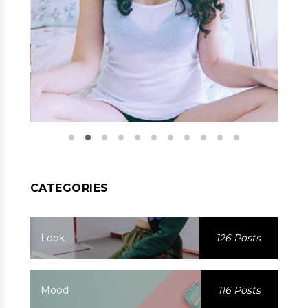
CATEGORIES
Look
126 Posts
Mood
116 Posts