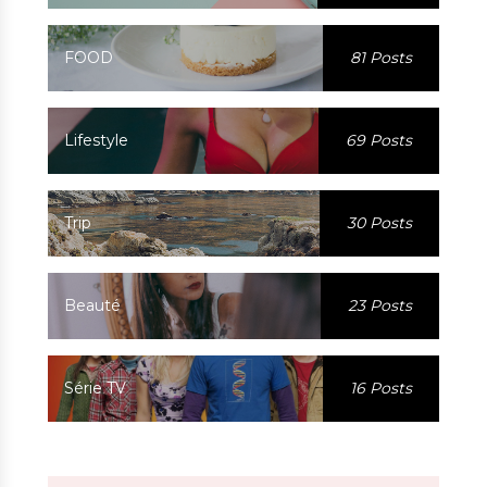
FOOD
81 Posts
Lifestyle
69 Posts
Trip
30 Posts
Beauté
23 Posts
Série TV
16 Posts