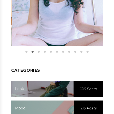
CATEGORIES
Look
126 Posts
Mood
116 Posts