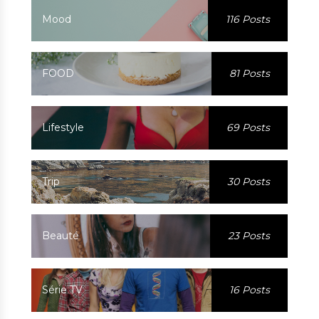
Mood
116 Posts
FOOD
81 Posts
Lifestyle
69 Posts
Trip
30 Posts
Beauté
23 Posts
Série TV
16 Posts