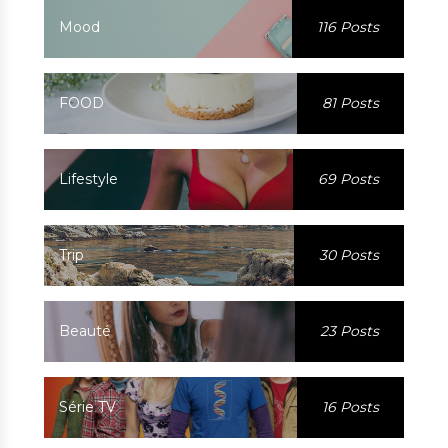
Mood
116 Posts
FOOD
81 Posts
Lifestyle
69 Posts
Trip
30 Posts
Beauté
23 Posts
Série TV
16 Posts