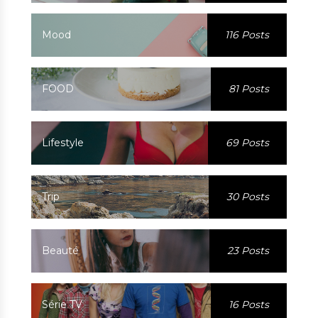
Mood
116 Posts
FOOD
81 Posts
Lifestyle
69 Posts
Trip
30 Posts
Beauté
23 Posts
Série TV
16 Posts