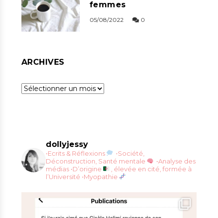
femmes
05/08/2022
0
ARCHIVES
Archives
dollyjessy
•Ecrits & Réflexions
•Société,
Déconstruction, Santé mentale
•Analyse des
médias
•D’origine
, élevée en cité, formée à
l’Université
•Myopathie