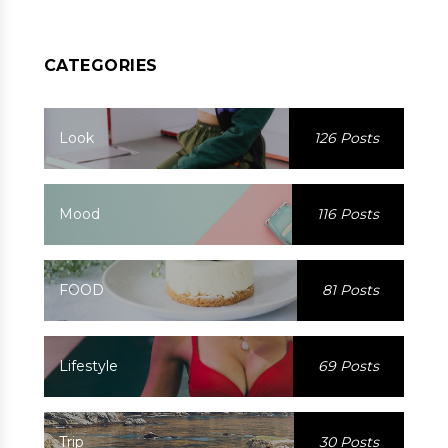
CATEGORIES
Look
126 Posts
Mood
116 Posts
FOOD
81 Posts
Lifestyle
69 Posts
Trip
30 Posts