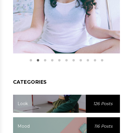
CATEGORIES
Look
126 Posts
Mood
116 Posts