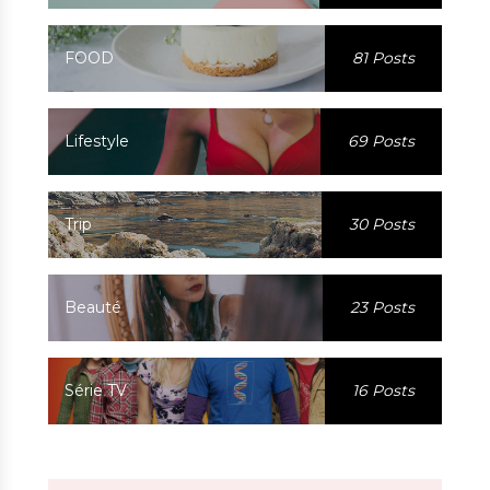
FOOD
81 Posts
Lifestyle
69 Posts
Trip
30 Posts
Beauté
23 Posts
Série TV
16 Posts